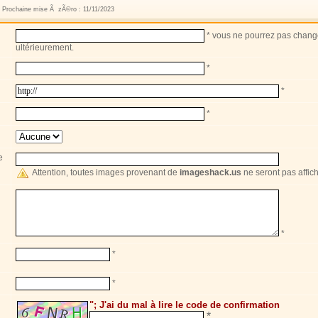
s Prochaine mise Ã zÃ©ro : 11/11/2023
*
vous ne pourrez pas change
ultérieurement.
*
*
*
e
Attention, toutes images provenant de
imageshack.us
ne seront pas affic
*
*
*
"; J'ai du mal à lire le code de confirmation
*