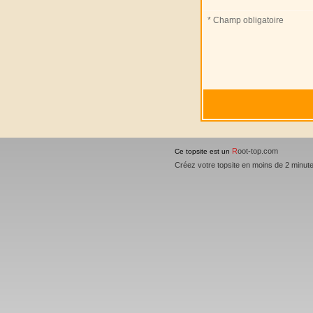
* Champ obligatoire
R
oot-top.com
Ce topsite est un
Créez votre topsite en moins de 2 minut