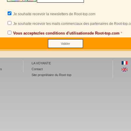
Je souhaite recevoir la newsletters de Root-top.com
Je souhaite recevoir les mails commerciaux des partenaires de Root-top.
Vous acceptezles conditions d'utilisationsde
Root-top.com
*
LA VOYANTE
es
Contact
Site propriétaire du Root-top