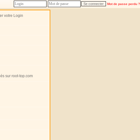
Mot de passe perdu ?
r votre Login
hés sur root-top.com