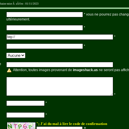
ochaine mise Ã zÃ©ro : 01/11/2023
*
vous ne pourrez pas change
ultérieurement.
*
*
*
e
Attention, toutes images provenant de
imageshack.us
ne seront pas affic
*
*
*
"; J'ai du mal à lire le code de confirmation
*