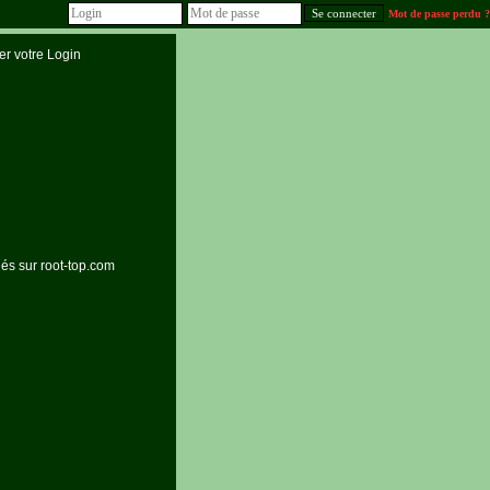
Mot de passe perdu ?
r votre Login
hés sur root-top.com