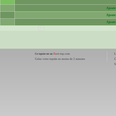
Ajouter
Ajouter
Ajouter
<
R
oot-top.com
L
Ce topsite est un
Créez votre topsite en moins de 2 minutes
C
S