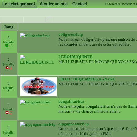
Le ticket gagnant
Ajouter un site
Contact
5
sites actifs Prochaine m
<
Rang
obligerturfvip
1
Notre maison obligerturfvip est une maison de réfé
[détails]
les comptes en banques de celui qui adhère.
+3
LEROIDUQUINTE
2
MEILLEUR SITE DU MONDE QUI VOUS PR
[détails]
-1
OBJECTIFQUARTEGAGNANT
3
MEILLEUR SITE DU MONDE QUI VOUS PR
[détails]
bongainturfsur
4
Notre entreprise bongainturfsur n'a pas de limit
[détails]
maison,ta vie change immédiatement.
-2
aipgagnanturfvip
5
Notre maison aipgagnanturfvip est doté d'une fia
[détails]
détenons la clé du gain du PMU.