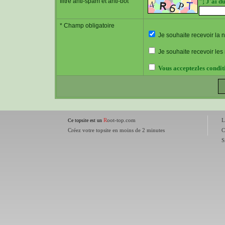
filtre anti-spam et anti-bot
"; J'ai d
* Champ obligatoire
Je souhaite recevoir la 
Je souhaite recevoir le
Vous acceptezles condit
R
oot-top.com
L
Ce topsite est un
Créez votre topsite en moins de 2 minutes
C
S