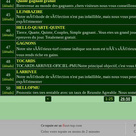
Quinte gagnant gratuit
44
Bienvenue au monde des gagnants ,chers visiteurs nous vous conseillons c
[détails]
LEJMBAZIRE
45
Notre mÃ©thode de sÃ©lection n'est pas infaillible, mais nous vous p
[détails]
expÃ©rimenter
HELLO-QUARTE-QUINTE
46
Tierce, Quarte, Quinte, Couples, Simple gagnant...Vous etes un grand joue
[détails]
epreuves du jour. Totalement gratuit.
GAGNONS
47
Notre site sÃÂ©rieux-turf comme indique son nom est trÃÂ¨s sÃÂ©rieux, i
[détails]
vous rends riche en gains.
TOCARDS
48
TOCARDS ARRIVEE-OFICIEL-PMUNotre principal objectif, c'est vous fair
[détails]
LARRIVEE
49
Notre mÃ©thode de sÃ©lection n'est pas infaillible, mais nous vous p
[détails]
expÃ©rimenter
HELLOPMU
50
Pronostic tres tres rentable avec un taux de Reussite Agreable. Nous so
[détails]
<
1-25
26-50
R
oot-top.com
P
Ce topsite est un
Créez votre topsite en moins de 2 minutes
C