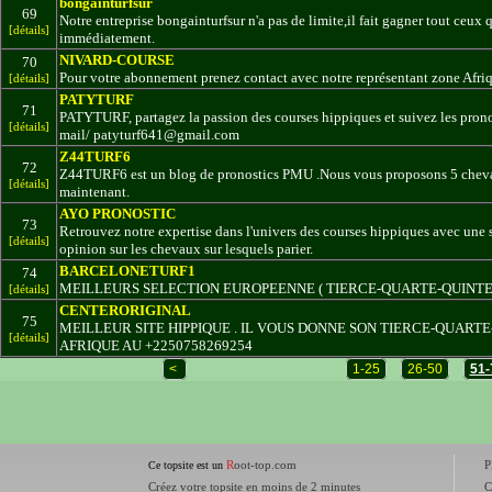
bongainturfsur
69
Notre entreprise bongainturfsur n'a pas de limite,il fait gagner tout ceux
[détails]
immédiatement.
NIVARD-COURSE
70
Pour votre abonnement prenez contact avec notre représentant zone Afr
[détails]
PATYTURF
71
PATYTURF, partagez la passion des courses hippiques et suivez les pr
[détails]
mail/ patyturf641@gmail.com
Z44TURF6
72
Z44TURF6 est un blog de pronostics PMU .Nous vous proposons 5 chevau
[détails]
maintenant.
AYO PRONOSTIC
73
Retrouvez notre expertise dans l'univers des courses hippiques avec une 
[détails]
opinion sur les chevaux sur lesquels parier.
BARCELONETURF1
74
MEILLEURS SELECTION EUROPEENNE ( TIERCE-QUARTE-QUINTE ) 
[détails]
CENTERORIGINAL
75
MEILLEUR SITE HIPPIQUE . IL VOUS DONNE SON TIERCE-QUARTE-
[détails]
AFRIQUE AU +2250758269254
<
1-25
26-50
51-
R
oot-top.com
P
Ce topsite est un
Créez votre topsite en moins de 2 minutes
C