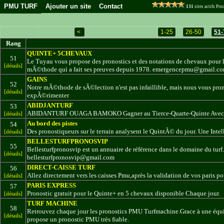
PMU TURF
Ajouter un site
Contact
131
sites actifs Pr
<
1-25
26-50
51-
Rang
QUINTE+ 5CHEVAUX
51
Le Tuyau vous propose des pronostics et des notations de chevaux pour 
[détails]
mÃ©thode qui a fait ses preuves depuis 1978. emergencepmu@gmail.c
GAINS
52
Notre mÃ©thode de sÃ©lection n'est pas infaillible, mais nous vous p
[détails]
expÃ©rimenter
ABIDJANTURF
53
ABIDANTURF OUAGA BAMOKO Gagner au Tierce-Quarte-Quinte Avec les E
[détails]
Au bord des pistes
54
Des pronostiqueurs sur le terrain analysent le QuintÃ© du jour. Une Intell
[détails]
BELLESTURFPRONOSVIP
55
Bellesturfpronosvip est un annuaire de référence dans le domaine du turf. A
[détails]
bellesturfpronosvip@gmail.com
DIRECT-CAISSE TURF
56
Allez directement vers les caisses Pmu,après la validation de vos paris pou
[détails]
PARIS EXPRESS
57
Pronostic gratuit pour le Quinte+ en 5 chevaux disponible Chaque jour.
[détails]
TURF MACHINE
58
Retrouvez chaque jour les pronostics PMU Turfmachine.Grace à une équipe
[détails]
propose un pronostic PMU très fiable.