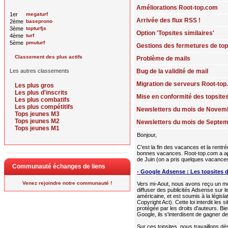
Améliorations Root-top.com
1er
megaturf
Arrivée des flux RSS !
2ème
baseprono
3ème
topturfjs
Option 'Topsites similaires'
4ème
turf
5ème
pmuturf
Gestions des fermetures de top
Classement des plus actifs
Problème de mails
Les autres classements
Bug de la validité de mail
Migration de serveurs Root-to
Les plus gros
Les plus d'inscrits
Mise en conformité des topsite
Les plus combatifs
Les plus compétitifs
Newsletters du mois de Novem
Tops jeunes M3
Tops jeunes M2
Newsletters du mois de Septe
Tops jeunes M1
Bonjour,
C'est la fin des vacances et la rent
bonnes vacances. Root-top.com a app
de Juin (on a pris quelques vacance
Communauté échanges de liens
- Google Adsense : Les topsites 
Venez rejoindre notre communauté !
Vers mi-Aout, nous avons reçu un m
diffuser des publicités Adsense sur l
américaine, et est soumis à la législa
Copyright Act). Cette loi interdit les 
protégée par les droits d'auteurs. B
Google, ils s'interdisent de gagner d
Sur ces topsites, nous travaillons dé