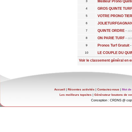
Meilleur Prono Quint
3
GROS QUINTE TUR
4
VOTRE PRONO TIE
5
JOLIETURFGAGNA
6
QUINTE ORDRE
7
-
dét
ON PARIE TURF
8
-
dét
Pronos Turf Gratuit
9
LE COUPLE DU QUI
10
Voir le classement général en ent
Accueil
|
Récentes activités
|
Contactez-nous
|
Mot de
Les meilleurs topsites
|
Générateur boutons de vo
Conception : CRDNS @ copy