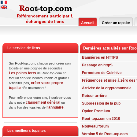
Référencement participatif,
échanges de liens
Accueil
Créer un topsite
Le service de liens
Dernières actualités sur Ro
Bannières en HTTPS
Sur Root-top.com, chacun peut créer son
Passage en httpS
topsite en une poignée de secondes!
Fermeture de Coinhive
Les points forts
de Root-top.com en
font un service incontournable et gratuit !
Fréquences et mise à zéro des 
créer votre propre
N'hésitez pas,
topsite
dès maintenant !
Arrivée de la cryptomonnaie
Retour arrière
Pour référencer votre site, inscrivez-vous
classement général
dans notre
ou
Suppression de la pub
l'annuaire
dans l'un des topsites de
.
Option Premium
Root-top.com en 2010
Nouveau forum
Les meilleurs topsites
Version 5 de Root-top.com