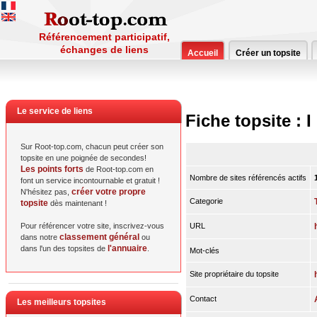
Référencement participatif,
échanges de liens
Accueil
Créer un topsite
Le service de liens
Fiche topsite : I
Sur Root-top.com, chacun peut créer son
topsite en une poignée de secondes!
Les points forts
de Root-top.com en
Nombre de sites référencés actifs
font un service incontournable et gratuit !
créer votre propre
N'hésitez pas,
Categorie
topsite
dès maintenant !
Pour référencer votre site, inscrivez-vous
URL
classement général
dans notre
ou
l'annuaire
dans l'un des topsites de
.
Mot-clés
Site propriétaire du topsite
Contact
Les meilleurs topsites