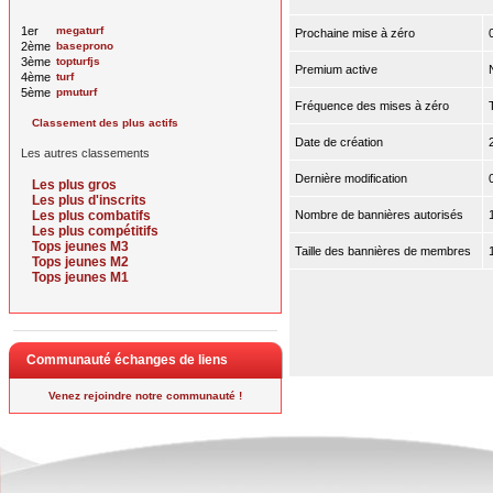
1er
megaturf
Prochaine mise à zéro
2ème
baseprono
3ème
topturfjs
Premium active
4ème
turf
5ème
pmuturf
Fréquence des mises à zéro
Classement des plus actifs
Date de création
Les autres classements
Dernière modification
Les plus gros
Les plus d'inscrits
Les plus combatifs
Nombre de bannières autorisés
Les plus compétitifs
Tops jeunes M3
Taille des bannières de membres
Tops jeunes M2
Tops jeunes M1
Communauté échanges de liens
Venez rejoindre notre communauté !