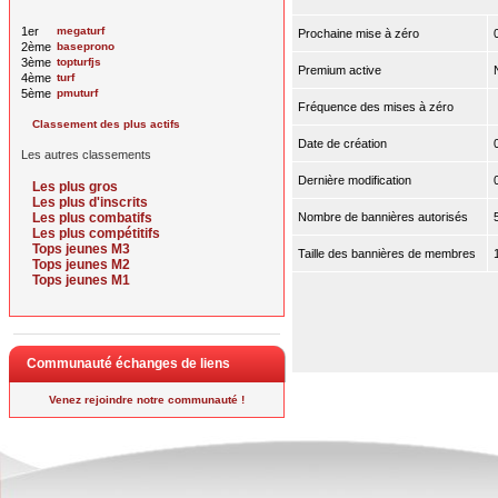
1er
megaturf
Prochaine mise à zéro
2ème
baseprono
3ème
topturfjs
Premium active
4ème
turf
5ème
pmuturf
Fréquence des mises à zéro
Classement des plus actifs
Date de création
Les autres classements
Dernière modification
Les plus gros
Les plus d'inscrits
Les plus combatifs
Nombre de bannières autorisés
Les plus compétitifs
Tops jeunes M3
Taille des bannières de membres
Tops jeunes M2
Tops jeunes M1
Communauté échanges de liens
Venez rejoindre notre communauté !