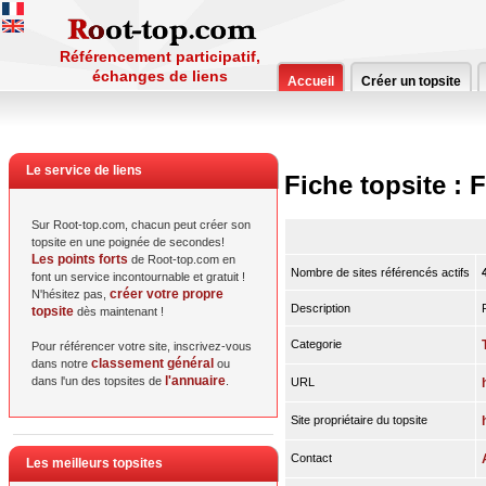
Référencement participatif,
échanges de liens
Accueil
Créer un topsite
Le service de liens
Fiche topsite : F
Sur Root-top.com, chacun peut créer son
topsite en une poignée de secondes!
Les points forts
de Root-top.com en
Nombre de sites référencés actifs
font un service incontournable et gratuit !
créer votre propre
N'hésitez pas,
Description
topsite
dès maintenant !
Categorie
Pour référencer votre site, inscrivez-vous
classement général
dans notre
ou
l'annuaire
dans l'un des topsites de
.
URL
Site propriétaire du topsite
Contact
Les meilleurs topsites